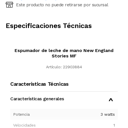
Este producto no puede retirarse por sucursal
Ingresá código postal (sólo números)
CALCULAR
Especificaciones Técnicas
Espumador de leche de mano New England
Stories MF
Artículo:
22903884
Características Técnicas
Características generales
Potencia
3
watts
Velocidades
1