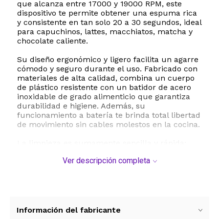
que alcanza entre 17000 y 19000 RPM, este
dispositivo te permite obtener una espuma rica
y consistente en tan solo 20 a 30 segundos, ideal
para capuchinos, lattes, macchiatos, matcha y
chocolate caliente.
Su diseño ergonómico y ligero facilita un agarre
cómodo y seguro durante el uso. Fabricado con
materiales de alta calidad, combina un cuerpo
de plástico resistente con un batidor de acero
inoxidable de grado alimenticio que garantiza
durabilidad e higiene. Además, su
funcionamiento a batería te brinda total libertad
de movimiento sin cables molestos en la cocina.
La limpieza es sumamente sencilla y rápida:
solo debes colocar el cabezal de acero
Ver descripción completa
inoxidable bajo el chorro de agua tibia, encender
el dispositivo por unos segundos y quedará
impecable para su próximo uso. Su tamaño
compacto de 22 centímetros de alto lo hace
fácil de guardar en cualquier cajón o alacena.
Información del fabricante
Especificaciones técnicas y dimensiones: