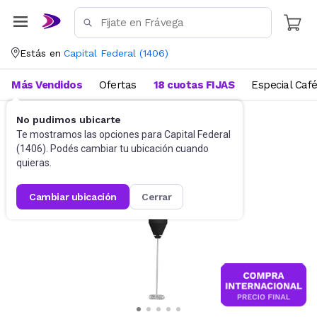
Estás en
Capital Federal
(
1406
)
Más Vendidos
Ofertas
18 cuotas FIJAS
Especial Caf
No pudimos ubicarte
Batidoras
Batidoras de mano
Te mostramos las opciones para
Capital Federal
(
1406
). Podés cambiar tu ubicación cuando
quieras.
cambiar ubicación
cerrar