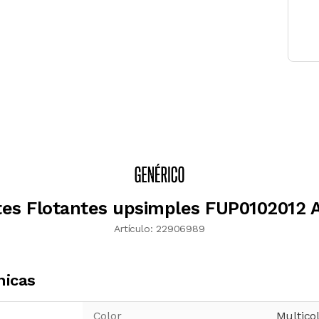
tes Flotantes upsimples FUP0102012 Ac
Artículo:
22906989
nicas
Color
Multico