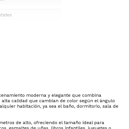
States
lmacenamiento moderna y elegante que combina
e alta calidad que cambian de color según el ángulo
quier habitación, ya sea el baño, dormitorio, sala de
etros de alto, ofreciendo el tamaño ideal para
os, esmaltes de uñas, libros infantiles, juguetes o