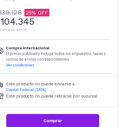
139.128
25
104.345
io s/imp. nac.
$104.345
Compra internacional
El precio publicado incluye todos los impuestos, tasas y
costos de envíos correspondientes
Ver condiciones
Este producto no puede enviarse a
Capital Federal (1406)
Este producto no puede retirarse por sucursal
Ingresá código postal (sólo números)
CALCULAR
Comprar