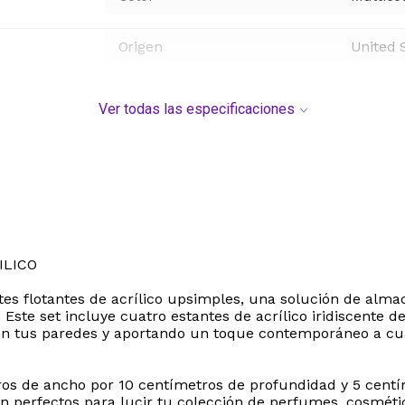
Origen
United 
Ver todas las especificaciones
ILICO
antes flotantes de acrílico upsimples, una solución de a
ste set incluye cuatro estantes de acrílico iridiscente d
 en tus paredes y aportando un toque contemporáneo a cual
os de ancho por 10 centímetros de profundidad y 5 centím
on perfectos para lucir tu colección de perfumes, cosmétic