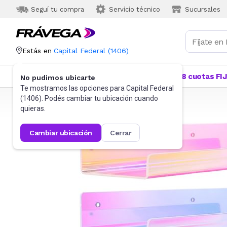
Seguí tu compra
Servicio técnico
Sucursales
Estás en
Capital Federal
(
1406
)
Categorías
Más Vendidos
Ofertas
18 cuotas FI
No pudimos ubicarte
Te mostramos las opciones para
Capital Federal
(
1406
). Podés cambiar tu ubicación cuando
Frávega
Muebles
Estantes y repisas
quieras.
cambiar ubicación
cerrar