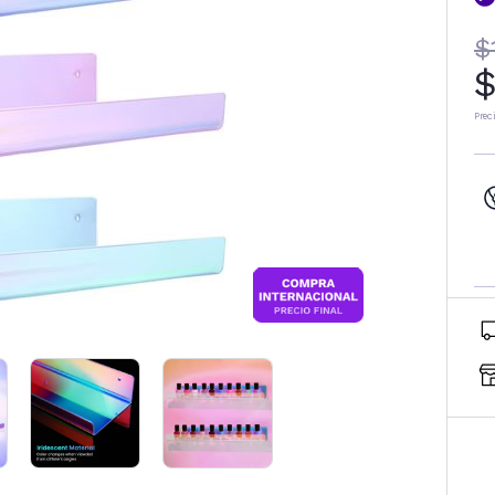
$
$
Prec