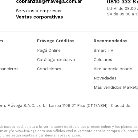
cobranzas@fravega.com.ar
0810 333 8
LU-VI de 08:00 
Servicios a empresas:
SA de 09:00 a 1
Ventas corporativas
om
Frávega Créditos
Recomendados
Pagá Online
Smart TV
Catálogo exclusivo
Celulares
nancieros
Condiciones
Aire acondicionado
Novedades
Más vendidos Market
com.
Frávega S.A.C.I. e I. | Larrea 1106 2° Piso (C1117ABH) | Ciudad de
blicados está sujeta a la verificación de stock. Los precios online y los planes de
m.ar y/o www.fravega.com son válidos exclusivamente para la compra vía intern
iones están sujetas a cambios sin previo aviso.