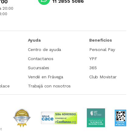
700
11 2855 5086
a 20:00
3:00
Ayuda
Beneficios
Centro de ayuda
Personal Pay
Contactanos
YPF
Sucursales
365
Vendé en Frávega
Club Movistar
place
Trabajá con nosotros
et