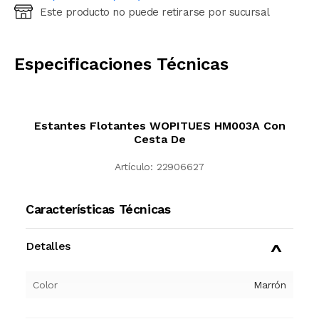
Este producto no puede retirarse por sucursal
Ingresá código postal (sólo números)
CALCULAR
Especificaciones Técnicas
Estantes Flotantes WOPITUES HM003A Con
Cesta De
Artículo:
22906627
Características Técnicas
Detalles
Color
Marrón