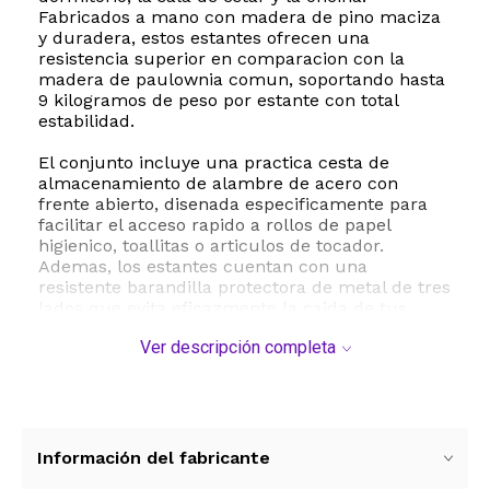
Fabricados a mano con madera de pino maciza
y duradera, estos estantes ofrecen una
resistencia superior en comparacion con la
madera de paulownia comun, soportando hasta
9 kilogramos de peso por estante con total
estabilidad.
El conjunto incluye una practica cesta de
almacenamiento de alambre de acero con
frente abierto, disenada especificamente para
facilitar el acceso rapido a rollos de papel
higienico, toallitas o articulos de tocador.
Ademas, los estantes cuentan con una
resistente barandilla protectora de metal de tres
lados que evita eficazmente la caida de tus
objetos mas preciados, como frascos de
Ver descripción completa
perfume, velas, plantas pequenas o libros. El
acero de la estructura esta recubierto con
pintura en polvo para prevenir la oxidacion,
garantizando una larga vida util incluso en
ambientes humedos como el cuarto de bano.
Información del fabricante
La instalacion es sumamente sencilla y rapida.