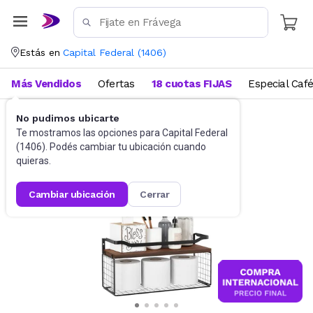
Estás en
Capital Federal
(
1406
)
Más Vendidos
Ofertas
18 cuotas FIJAS
Especial Caf
No pudimos ubicarte
Muebles
Estantes y repisas
Te mostramos las opciones para
Capital Federal
(
1406
). Podés cambiar tu ubicación cuando
quieras.
cambiar ubicación
cerrar