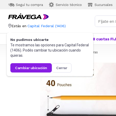
Seguí tu compra
Servicio técnico
Sucursales
Estás en
Capital Federal
(
1406
)
Categorías
Más Vendidos
Ofertas
18 cuotas FI
No pudimos ubicarte
Te mostramos las opciones para
Capital Federal
(
1406
). Podés cambiar tu ubicación cuando
Frávega
Artículos de Librería y Papelería
Cartucheras
quieras.
cambiar ubicación
cerrar