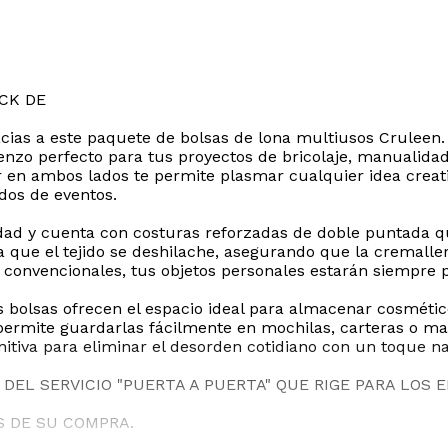
CK DE
racias a este paquete de bolsas de lona multiusos Crulee
lienzo perfecto para tus proyectos de bricolaje, manualida
ar en ambos lados te permite plasmar cualquier idea creat
dos de eventos.
dad y cuenta con costuras reforzadas de doble puntada qu
ita que el tejido se deshilache, asegurando que la cremall
convencionales, tus objetos personales estarán siempre p
 bolsas ofrecen el espacio ideal para almacenar cosmético
ermite guardarlas fácilmente en mochilas, carteras o mal
initiva para eliminar el desorden cotidiano con un toque na
DEL SERVICIO "PUERTA A PUERTA" QUE RIGE PARA LOS 
S DE SU COMPRA.