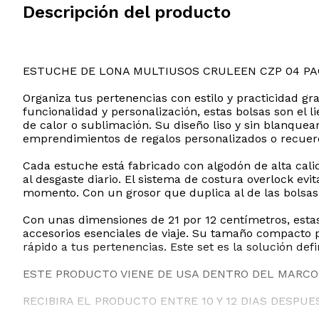
Descripción del producto
ESTUCHE DE LONA MULTIUSOS CRULEEN CZP 04 PA
Organiza tus pertenencias con estilo y practicidad g
funcionalidad y personalización, estas bolsas son el 
de calor o sublimación. Su diseño liso y sin blanque
emprendimientos de regalos personalizados o recuer
Cada estuche está fabricado con algodón de alta cali
al desgaste diario. El sistema de costura overlock ev
momento. Con un grosor que duplica al de las bolsas 
Con unas dimensiones de 21 por 12 centímetros, estas
accesorios esenciales de viaje. Su tamaño compacto p
rápido a tus pertenencias. Este set es la solución def
ESTE PRODUCTO VIENE DE USA DENTRO DEL MARCO 
RECIBIRA EL PRODUCTO ENTRE 10 Y 12 DIAS DESPUE