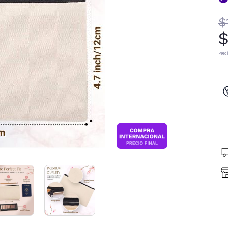
$
$
Prec