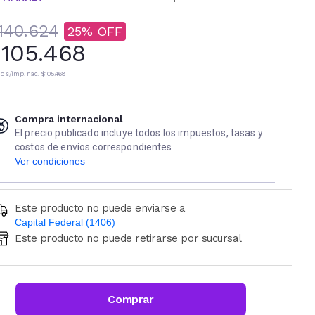
140.624
25
105.468
io s/imp. nac.
$105.468
Compra internacional
El precio publicado incluye todos los impuestos, tasas y
costos de envíos correspondientes
Ver condiciones
Este producto no puede enviarse a
Capital Federal (1406)
Este producto no puede retirarse por sucursal
Ingresá código postal (sólo números)
CALCULAR
Comprar