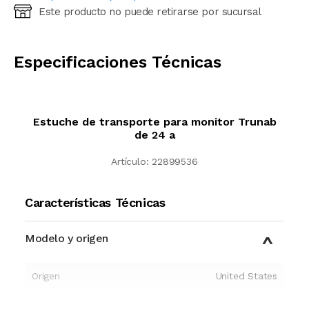
Este producto no puede retirarse por sucursal
Ingresá código postal (sólo números)
CALCULAR
Especificaciones Técnicas
Estuche de transporte para monitor Trunab
de 24 a
Artículo:
22899536
Características Técnicas
Modelo y origen
Origen
United States