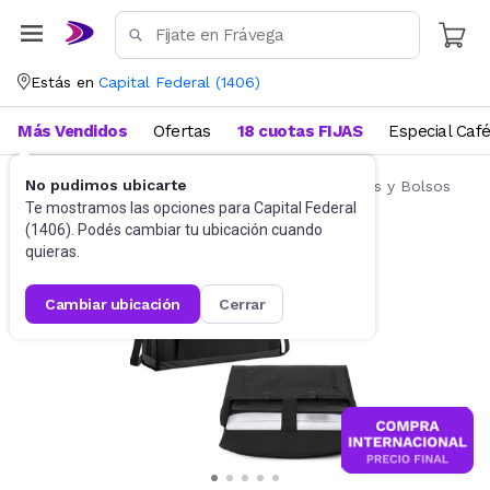
Estás en
Capital Federal
(
1406
)
Más Vendidos
Ofertas
18 cuotas FIJAS
Especial Caf
No pudimos ubicarte
Accesorios de Informática
Fundas, Estuches y Bolsos
Te mostramos las opciones para
Capital Federal
(
1406
). Podés cambiar tu ubicación cuando
quieras.
cambiar ubicación
cerrar