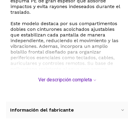
espuma PE de gran espesor que absorbe
impactos y evita rayones indeseados durante el
traslado.
Este modelo destaca por sus compartimentos
dobles con cinturones acolchados ajustables
que estabilizan cada pantalla de manera
independiente, reduciendo el movimiento y las
vibraciones. Ademas, incorpora un amplio
bolsillo frontal diseñado para organizar
perifericos esenciales como teclados, cables,
auriculares y controles remotos. Su base de
poliuretano resistente al agua con apoyos
antideslizantes asegura que el bolso
Ver descripción completa
permanezca firme y protegido de la humedad
del suelo.
Para facilitar el transporte, cuenta con una
correa de hombro ajustable y reforzada, ideal
para cargas pesadas, junto con una manija
Información del fabricante
acolchada de agarre comodo. Con unas
dimensiones de 69 x 12 x 47 centimetros y un
peso de 1.45 kilogramos, es el accesorio perfecto
para profesionales de TI, gamers, editores de