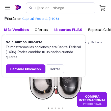
Estás en
Capital Federal
(
1406
)
Más Vendidos
Ofertas
18 cuotas FIJAS
Especial Caf
No pudimos ubicarte
Accesorios de Informática
Fundas, Estuches y Bolsos
Te mostramos las opciones para
Capital Federal
(
1406
). Podés cambiar tu ubicación cuando
quieras.
cambiar ubicación
cerrar