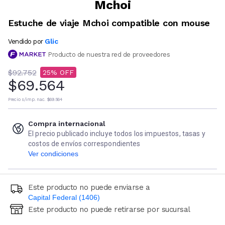
Mchoi
Estuche de viaje Mchoi compatible con mouse
Glic
Vendido por
Producto de nuestra red de proveedores
$92.752
25
$69.564
Precio s/imp. nac.
$69.564
Compra internacional
El precio publicado incluye todos los impuestos, tasas y
costos de envíos correspondientes
Ver condiciones
Este producto no puede enviarse a
Capital Federal (1406)
Este producto no puede retirarse por sucursal
Ingresá código postal (sólo números)