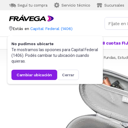
Seguí tu compra
Servicio técnico
Sucursales
Estás en
Capital Federal
(
1406
)
Categorías
Más Vendidos
Ofertas
18 cuotas FI
No pudimos ubicarte
Te mostramos las opciones para
Capital Federal
(
1406
). Podés cambiar tu ubicación cuando
Frávega
Informática
Accesorios de Informática
Fundas, Estuc
quieras.
cambiar ubicación
cerrar