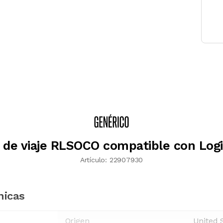
 de viaje RLSOCO compatible con Log
Artículo:
22907930
nicas
Origen
United 