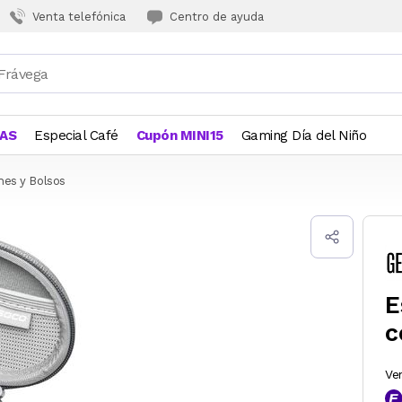
Venta telefónica
Centro de ayuda
JAS
Especial Café
Cupón MINI15
Gaming Día del Niño
hes y Bolsos
E
c
Ve