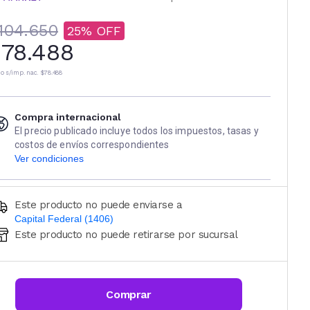
104.650
25
78.488
io s/imp. nac.
$78.488
Compra internacional
El precio publicado incluye todos los impuestos, tasas y
costos de envíos correspondientes
Ver condiciones
Este producto no puede enviarse a
Capital Federal (1406)
Este producto no puede retirarse por sucursal
Ingresá código postal (sólo números)
CALCULAR
Comprar