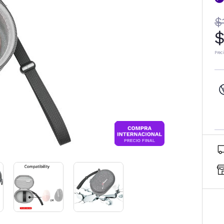
$
$
Prec