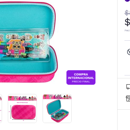
$
$
Prec