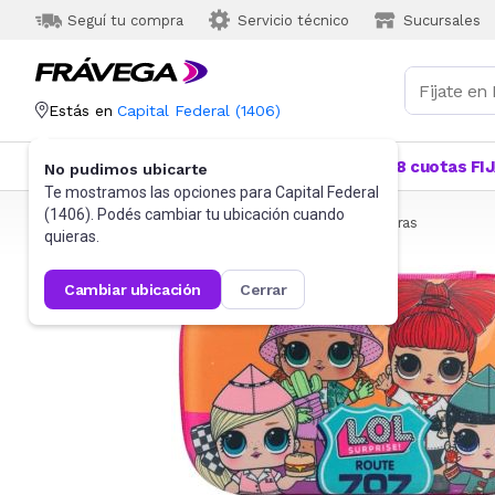
Seguí tu compra
Servicio técnico
Sucursales
Estás en
Capital Federal
(
1406
)
Categorías
Más Vendidos
Ofertas
18 cuotas FI
No pudimos ubicarte
Te mostramos las opciones para
Capital Federal
(
1406
). Podés cambiar tu ubicación cuando
Frávega
Artículos de Librería y Papelería
Cartucheras
quieras.
cambiar ubicación
cerrar