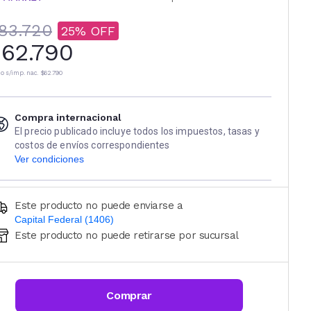
83.720
25
62.790
io s/imp. nac.
$62.790
Compra internacional
El precio publicado incluye todos los impuestos, tasas y
costos de envíos correspondientes
Ver condiciones
Este producto no puede enviarse a
Capital Federal (1406)
Este producto no puede retirarse por sucursal
Ingresá código postal (sólo números)
CALCULAR
Comprar