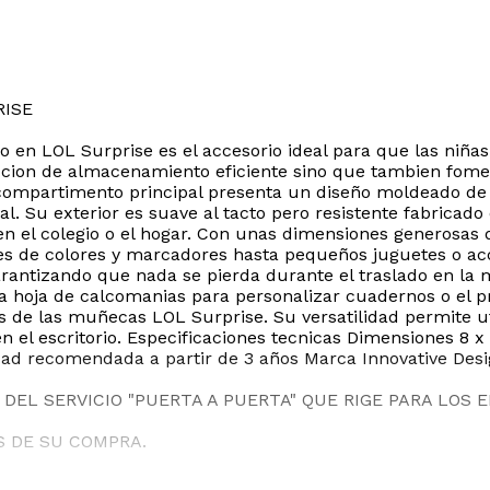
RISE
o en LOL Surprise es el accesorio ideal para que las niña
ucion de almacenamiento eficiente sino que tambien foment
 compartimento principal presenta un diseño moldeado de 
. Su exterior es suave al tacto pero resistente fabricado
vo en el colegio o el hogar. Con unas dimensiones generosa
s de colores y marcadores hasta pequeños juguetes o acce
rantizando que nada se pierda durante el traslado en la m
una hoja de calcomanias para personalizar cuadernos o el 
as de las muñecas LOL Surprise. Su versatilidad permite ut
n el escritorio. Especificaciones tecnicas Dimensiones 8
 Edad recomendada a partir de 3 años Marca Innovative De
DEL SERVICIO "PUERTA A PUERTA" QUE RIGE PARA LOS 
S DE SU COMPRA.