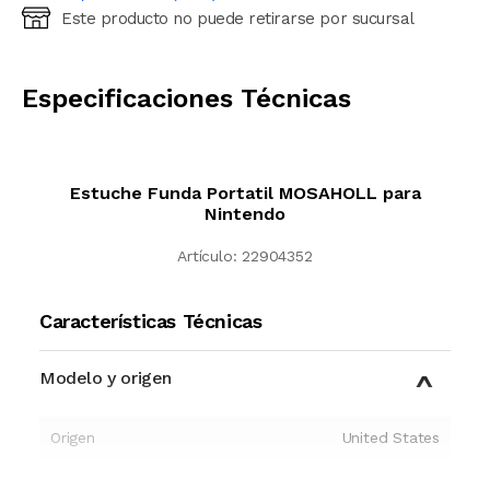
Este producto no puede retirarse por sucursal
Ingresá código postal (sólo números)
CALCULAR
Especificaciones Técnicas
Estuche Funda Portatil MOSAHOLL para
Nintendo
Artículo:
22904352
Características Técnicas
Modelo y origen
Origen
United States