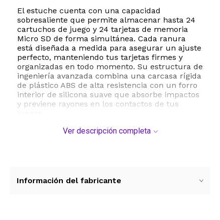
El estuche cuenta con una capacidad
sobresaliente que permite almacenar hasta 24
cartuchos de juego y 24 tarjetas de memoria
Micro SD de forma simultánea. Cada ranura
está diseñada a medida para asegurar un ajuste
perfecto, manteniendo tus tarjetas firmes y
organizadas en todo momento. Su estructura de
ingeniería avanzada combina una carcasa rígida
de plástico ABS de alta resistencia con un forro
interior de silicona suave que absorbe impactos
y previene rayones en los contactos de tus
juegos.
Ver descripción completa
Su diseño ultra delgado y de tamaño similar a la
palma de la mano garantiza un gran ahorro de
espacio, permitiéndote guardarlo fácilmente en
mochilas, bolsos o incluso en tu bolsillo.
Además, incorpora un sistema de cierre
magnético de alta tecnología que facilita una
Información del fabricante
apertura y cierre suaves sin necesidad de
presionar botones, previniendo aperturas
accidentales durante el traslado. Con un peso
ligero de solo 140 gramos y dimensiones de 15.6