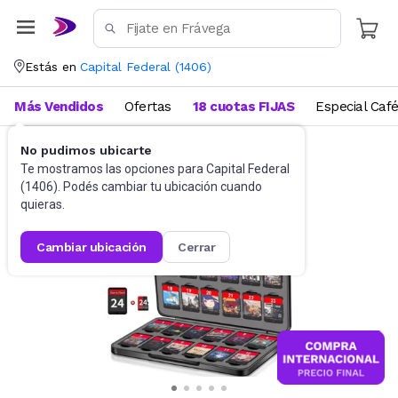
Estás en
Capital Federal
(
1406
)
Más Vendidos
Ofertas
18 cuotas FIJAS
Especial Caf
No pudimos ubicarte
Videojuegos
Accesorios
Te mostramos las opciones para
Capital Federal
(
1406
). Podés cambiar tu ubicación cuando
quieras.
cambiar ubicación
cerrar