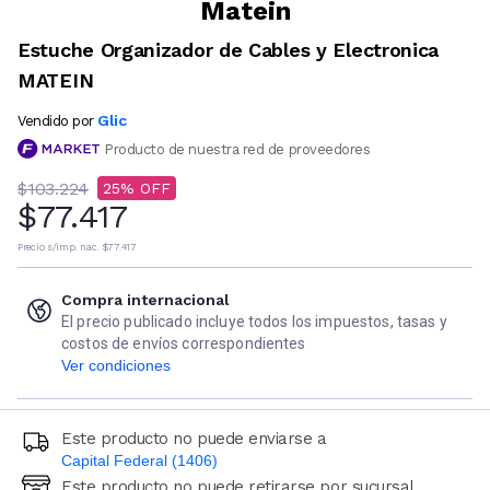
Matein
Estuche Organizador de Cables y Electronica
MATEIN
Glic
Vendido por
Producto de nuestra red de proveedores
$103.224
25
$77.417
Precio s/imp. nac.
$77.417
Compra internacional
El precio publicado incluye todos los impuestos, tasas y
costos de envíos correspondientes
Ver condiciones
Este producto no puede enviarse a
Capital Federal (1406)
Este producto no puede retirarse por sucursal
Ingresá código postal (sólo números)