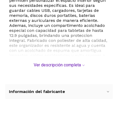
permiten personalizar el espacio interior segun
sus necesidades especificas. Es ideal para
guardar cables USB, cargadores, tarjetas de
memoria, discos duros portatiles, baterias
externas y auriculares de manera eficiente.
Ademas, incluye un compartimento acolchado
especial con capacidad para tabletas de hasta
12.9 pulgadas, brindando una proteccion
integral. Fabricado con poliester de alta calidad,
este organizador es resistente al agua y cuenta
con un acolchado de espuma que amortigua
impactos, caidas accidentales y evita rayones o
acumulacion de polvo. Su practica manija
Ver descripción completa
superior y su tamaño compacto facilitan el
transporte diario dentro de mochilas o valijas,
convirtiendolo en el accesorio indispensable
para sus viajes de negocios, vacaciones o para
mantener el orden en el hogar.
Información del fabricante
ESTE PRODUCTO VIENE DE USA DENTRO DEL
MARCO DEL SERVICIO "PUERTA A PUERTA" QUE
RIGE PARA LOS ENVíOS POSTALES
INTERNACIONALES.