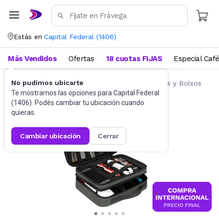
Estás en
Capital Federal
(
1406
)
Más Vendidos
Ofertas
18 cuotas FIJAS
Especial Caf
No pudimos ubicarte
Accesorios de Informática
Fundas, Estuches y Bolsos
Te mostramos las opciones para
Capital Federal
(
1406
). Podés cambiar tu ubicación cuando
quieras.
cambiar ubicación
cerrar