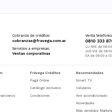
Cobranza de créditos:
Venta telefónic
cobranzas@fravega.com.ar
0810 333 87
LU-MIE de 08:00
Servicios a empresas:
JUE-VIE de 08:0
Ventas corporativas
SA de 09:00 a 13
om
Frávega Créditos
Recomendados
Pagá Online
Smart TV
Catálogo exclusivo
Celulares
nancieros
Condiciones
Aire acondicionado
Novedades
Más vendidos Market