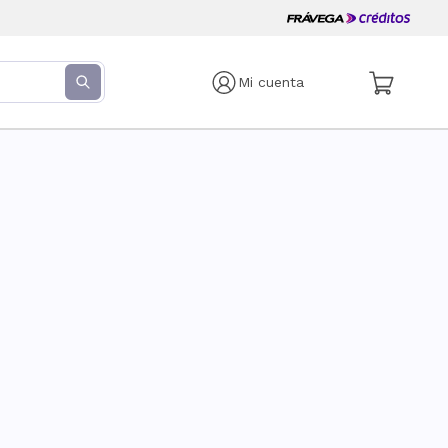
Mi cuenta
s