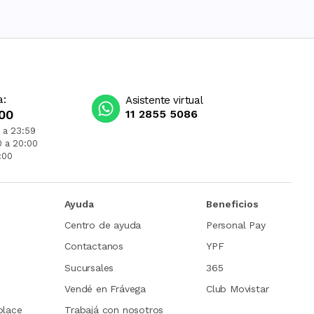
a:
Asistente virtual
00
11 2855 5086
 a 23:59
0 a 20:00
:00
Ayuda
Beneficios
Centro de ayuda
Personal Pay
Contactanos
YPF
Sucursales
365
Vendé en Frávega
Club Movistar
place
Trabajá con nosotros