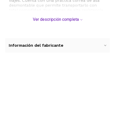
viajes. Cuenta con una practica correa de asa
desmontable que permite transportarlo con
total comodidad. Sus cierres de alta resistencia
aseguran que tus pertenencias permanezcan
Ver descripción completa
seguras y en su lugar sin riesgo de aperturas
accidentales. Con unas dimensiones compactas
de aproximadamente 24 x 20 x 6 centimetros,
se adapta perfectamente a mochilas y bolsos de
viaje sin ocupar espacio excesivo.
Información del fabricante
Ademas de ser una excelente opcion para
lapices de colores y de acuarela, su diseño
versatil lo hace apto para boligrafos de gel,
marcadores finos y otros articulos de oficina o
dibujo. Es el regalo ideal para entusiastas del
Ver más contenido
arte y profesionales que buscan optimizar su
espacio de trabajo y proteger sus valiosas
herramientas de dibujo.
ESTE PRODUCTO VIENE DE USA DENTRO DEL
MARCO DEL SERVICIO "PUERTA A PUERTA" QUE
RIGE PARA LOS ENVíOS POSTALES
INTERNACIONALES.