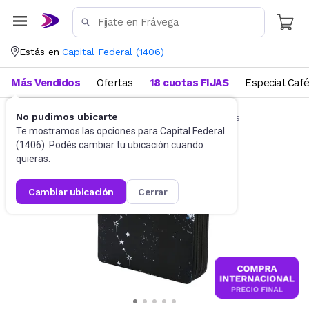
Estás en
Capital Federal
(
1406
)
Más Vendidos
Ofertas
18 cuotas FIJAS
Especial Caf
No pudimos ubicarte
Artículos de Librería y Papelería
Cartucheras
Te mostramos las opciones para
Capital Federal
(
1406
). Podés cambiar tu ubicación cuando
quieras.
cambiar ubicación
cerrar