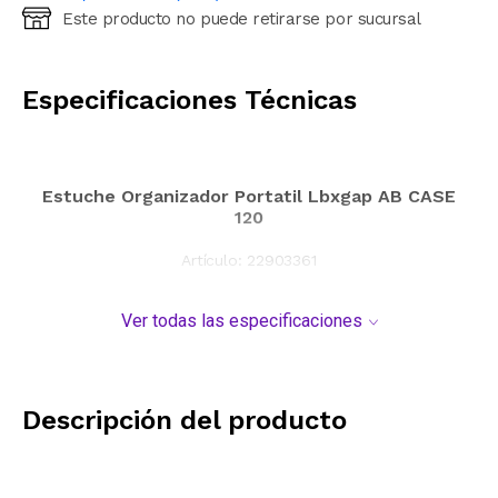
Este producto no puede retirarse por sucursal
Ingresá código postal (sólo números)
CALCULAR
Especificaciones Técnicas
Estuche Organizador Portatil Lbxgap AB CASE
120
Artículo:
22903361
Ver todas las especificaciones
Descripción del producto