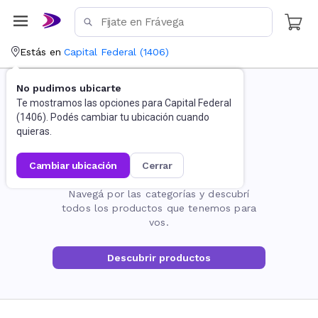
Estás en
Capital Federal
(
1406
)
No pudimos ubicarte
Te mostramos las opciones para
Capital Federal
(
1406
). Podés cambiar tu ubicación cuando
quieras.
cambiar ubicación
cerrar
La página no existe
Navegá por las categorías y descubrí
todos los productos que tenemos para
vos.
Descubrir productos