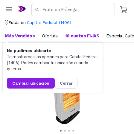
Estás en
Capital Federal
(
1406
)
Más Vendidos
Ofertas
18 cuotas FIJAS
Especial Caf
No pudimos ubicarte
Calefacción Eléctrica
Estufas halógenas
Te mostramos las opciones para
Capital Federal
(
1406
). Podés cambiar tu ubicación cuando
quieras.
cambiar ubicación
cerrar