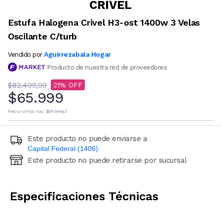
CRIVEL
Estufa Halogena Crivel H3-ost 1400w 3 Velas
Oscilante C/turb
Aguirrezabala Hogar
Vendido por
Producto de nuestra red de proveedores
$82.499,99
21
$65.999
Precio s/imp. nac.
$54.544,63
Este producto no puede enviarse a
Capital Federal (1406)
Este producto no puede retirarse por sucursal
Ingresá código postal (sólo números)
CALCULAR
Especificaciones Técnicas