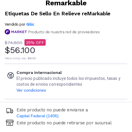
Remarkable
Etiquetas De Sello En Relieve reMarkable
Glic
Vendido por
Producto de nuestra red de proveedores
$74.800
25
$56.100
Precio s/imp. nac.
$56.100
Compra internacional
El precio publicado incluye todos los impuestos, tasas y
costos de envíos correspondientes
Ver condiciones
Este producto no puede enviarse a
Capital Federal (1406)
Este producto no puede retirarse por sucursal
Ingresá código postal (sólo números)