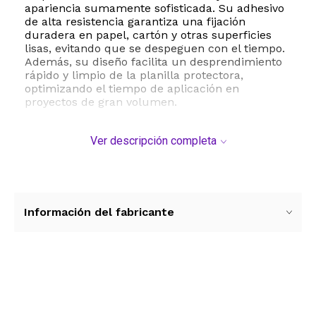
apariencia sumamente sofisticada. Su adhesivo
de alta resistencia garantiza una fijación
duradera en papel, cartón y otras superficies
lisas, evitando que se despeguen con el tiempo.
Además, su diseño facilita un desprendimiento
rápido y limpio de la planilla protectora,
optimizando el tiempo de aplicación en
proyectos de gran volumen.
Una de las grandes ventajas de estas etiquetas
Ver descripción completa
es su superficie apta para escritura. Puede
personalizarlas utilizando marcadores
permanentes o utilizarlas en conjunto con un
estampador o grabador en relieve para crear
monogramas y diseños personalizados únicos.
Ya sea para certificar un logro académico, sellar
Información del fabricante
correspondencia corporativa o decorar
recuerdos de eventos especiales, estas etiquetas
doradas redondas elevan la calidad visual de
cualquier presentación.
Ver más contenido
ESTE PRODUCTO VIENE DE USA DENTRO DEL
MARCO DEL SERVICIO "PUERTA A PUERTA" QUE