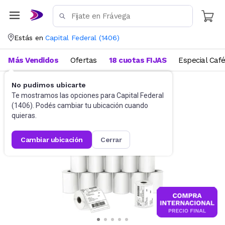
Estás en
Capital Federal
(
1406
)
Más Vendidos
Ofertas
18 cuotas FIJAS
Especial Caf
No pudimos ubicarte
Impresoras
Insumos de impresión
Te mostramos las opciones para
Capital Federal
(
1406
). Podés cambiar tu ubicación cuando
quieras.
cambiar ubicación
cerrar