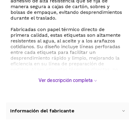
adhesivo de alta resistencia que se fija de
manera segura a cajas de cartón, sobres y
bolsas de empaque, evitando desprendimientos
durante el traslado.
Fabricadas con papel térmico directo de
primera calidad, estas etiquetas son altamente
resistentes al agua, al aceite y a los arañazos
cotidianos. Su diseño incluye líneas perforadas
entre cada etiqueta para facilitar un
desprendimiento rápido y limpio, mejorando la
eficiencia en su línea de preparación de
pedidos. Al ser etiquetas térmicas directas, no
requieren de tinta, tóner ni cintas de impresión,
Ver descripción completa
lo que representa un ahorro significativo en
insumos de oficina.
Este producto es ampliamente compatible con
las principales impresoras térmicas del
mercado, incluyendo modelos de marcas
Información del fabricante
reconocidas como Zebra, Rollo, Munbyn y
muchas más, facilitando su integración en su
sistema de trabajo actual. Es la solución ideal
para imprimir etiquetas de envío de plataformas