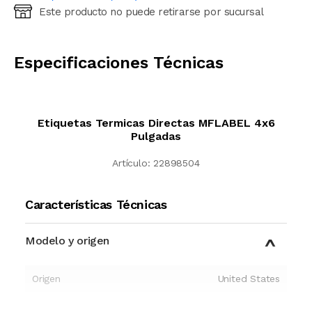
Este producto no puede retirarse por sucursal
Ingresá código postal (sólo números)
CALCULAR
Especificaciones Técnicas
Etiquetas Termicas Directas MFLABEL 4x6
Pulgadas
Artículo:
22898504
Características Técnicas
Modelo y origen
Origen
United States