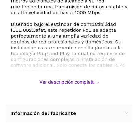
metros adicionales de alcance a su red
manteniendo una transmisión de datos estable y
de alta velocidad de hasta 1000 Mbps.
Diseñado bajo el estándar de compatibilidad
IEEE 802.3afat, este repetidor PoE se adapta
perfectamente a una amplia variedad de
equipos de red profesionales y domésticos. Su
instalación es sumamente sencilla gracias a la
tecnología Plug and Play, la cual no requiere de
configuraciones complejas ni instalación de
software adicional. Solo conecte los cables RJ45
y el sistema comenzará a funcionar de
inmediato.
Ver descripción completa
Su estructura compacta y ligera de apenas 0.06
kg facilita su colocación en espacios reducidos o
canaletas de distribución, mientras que su
construcción robusta garantiza un rendimiento
duradero y confiable en interiores. Es la
Información del fabricante
herramienta perfecta para proyectos de
videovigilancia y conectividad que exigen
máxima eficiencia, velocidad Gigabit y una
distribución de energía limpia a través del