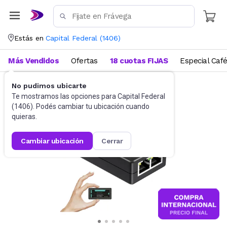
Estás en
Capital Federal
(
1406
)
Más Vendidos
Ofertas
18 cuotas FIJAS
Especial Caf
No pudimos ubicarte
Accesorios de Informática
Conectividad
Te mostramos las opciones para
Capital Federal
(
1406
). Podés cambiar tu ubicación cuando
quieras.
cambiar ubicación
cerrar