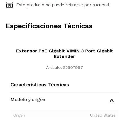
Este producto no puede retirarse por sucursal
Ingresá código postal (sólo números)
CALCULAR
Especificaciones Técnicas
Extensor PoE Gigabit VIMIN 3 Port Gigabit
Extender
Artículo:
22907997
Características Técnicas
Modelo y origen
Origen
United States