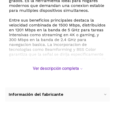
grados. Es la herramienta ideal para hogares
modernos que demandan una conexion estable
para multiples dispositivos simultaneos.
Entre sus beneficios principales destaca la
velocidad combinada de 1500 Mbps, distribuidos
en 1201 Mbps en la banda de 5 GHz para tareas
intensivas como streaming en 4K o gaming, y
300 Mbps en la banda de 2.4 GHz para
navegacion basica. La incorporacion de
tecnologias como Beamforming y BSS Color
garantiza que la señal se dirija especificamente
a sus dispositivos, reduciendo la interferencia de
redes vecinas. Ademas, la funcion Target Wake
Ver descripción completa
Time ayuda a conservar la bateria de sus
smartphones y laptops conectados.
Este amplificador es altamente versatil y cuenta
con un puerto Gigabit Ethernet integrado, lo que
permite conectar dispositivos cableados como
Información del fabricante
consolas de videojuegos o televisores
inteligentes directamente a la red WiFi con
maxima estabilidad. Su instalacion es sencilla y
es compatible con cualquier router estandar del