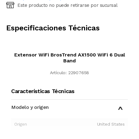
Este producto no puede retirarse por sucursal
Ingresá código postal (sólo números)
CALCULAR
Especificaciones Técnicas
Extensor WiFi BrosTrend AX1500 WiFi 6 Dual
Band
Artículo:
22907658
Características Técnicas
Modelo y origen
Origen
United States