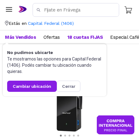
Estás en
Capital Federal
(
1406
)
Más Vendidos
Ofertas
18 cuotas FIJAS
Especial Caf
No pudimos ubicarte
Accesorios de Informática
Conectividad
Te mostramos las opciones para
Capital Federal
(
1406
). Podés cambiar tu ubicación cuando
quieras.
cambiar ubicación
cerrar