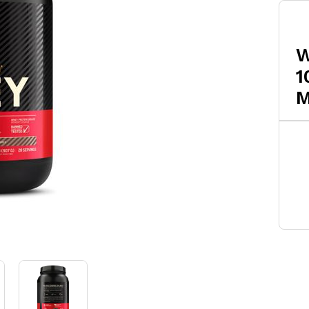
W
1
M