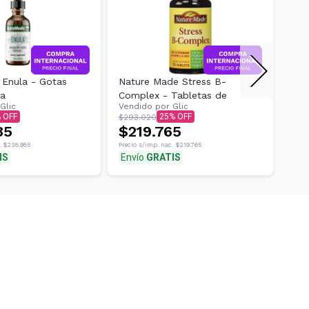
 Enula - Gotas
Nature Made Stress B-
Sup
ra
Complex - Tabletas de
Nut
Glic
Vendido por
Glic
Ven
25
$293.020
$40
85
$219.765
$3
.
$238.985
Precio s/imp. nac.
$219.765
Preci
IS
Envío
GRATIS
Env