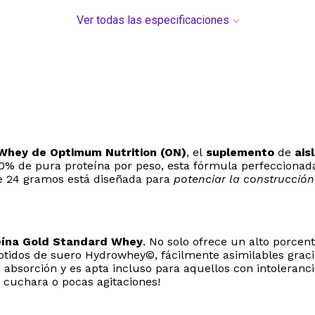
Ver todas las especificaciones
Whey de Optimum Nutrition (ON)
, el
suplemento
de
ais
% de pura proteína por peso, esta fórmula perfeccionada 
de 24 gramos está diseñada para
potenciar la construcció
eína Gold Standard Whey
. No solo ofrece un alto porcen
ptidos de suero Hydrowhey©, fácilmente asimilables graci
bsorción y es apta incluso para aquellos con intolerancia
 cuchara o pocas agitaciones!