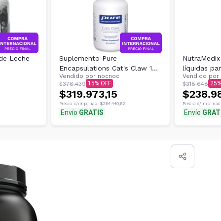
 de Leche
Suplemento Pure
NutraMedix
Encapsulations Cat's Claw 180
líquidas pa
Vendido por
nocnoc
Vendido por
cápsulas
15
25
$376.439
$318.648
$319.973,15
$238.9
Precio s/imp. nac.
$264.440,62
Precio s/imp. nac
Envío
GRATIS
Envío
GRAT