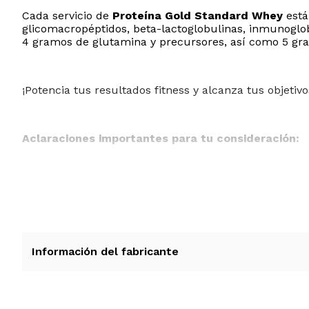
Cada servicio de
Proteína Gold Standard Whey
está
glicomacropéptidos, beta-lactoglobulinas, inmunoglob
4 gramos de glutamina y precursores, así como 5 gr
¡Potencia tus resultados fitness y alcanza tus objetiv
Aclaraciones importantes para tu consideración:
- Asesoramiento Profesional: Antes de agregar este
- Suplemento Nutricional: Es importante destacar q
para complementar tu dieta de manera equilibrada.
Información del fabricante
- Uso Responsable: Utilizá este producto de manera 