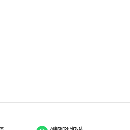
cadas en ESPAÑOL en el rótulo del envase.
pañero de tu dieta para alcanzar tus objetivos
MÉDICO o NUTRICIONISTA antes de consumir el
NISTA antes de incorporar este producto a tu
ca:
Asistente virtual