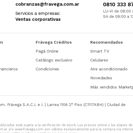
cobranzas@fravega.com.ar
0810 333 8
te la mejor experiencia de compra. ¡No dudes en contact
LU-VI de 08:00 
Servicios a empresas:
SA de 09:00 a 1
Ventas corporativas
om
Frávega Créditos
Recomendados
Pagá Online
Smart TV
Catálogo exclusivo
Celulares
nancieros
Condiciones
Aire acondicionado
Novedades
Más vendidos Market
com.
Frávega S.A.C.I. e I. | Larrea 1106 2° Piso (C1117ABH) | Ciudad de
blicados está sujeta a la verificación de stock. Los precios online y los planes de
m.ar y/o www.fravega.com son válidos exclusivamente para la compra vía intern