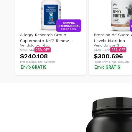
Allergy Research Group
Proteina de Suero
Suplemento Nrf2 Renew -
Levels Nutrition
Vendido por
Glic
Vendido por
Glic
25
25
$320.144
$400.928
$240.108
$300.696
Precio s/imp. nac.
$240.108
Precio s/imp. nac.
$300.696
Envío
GRATIS
Envío
GRATIS