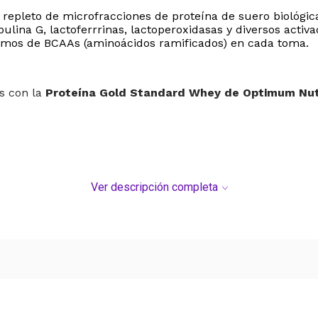
 repleto de microfracciones de proteína de suero biológi
ulina G, lactoferrrinas, lactoperoxidasas y diversos activ
amos de BCAAs (aminoácidos ramificados) en cada toma.
os con la
Proteína Gold Standard Whey de Optimum Nutr
Ver descripción completa
 producto a tu régimen alimenticio, te recomendamos qu
ue este producto es un SUPLEMENTO NUTRICIONAL y no deb
adecuada y sigue las INSTRUCCIONES DE TOMA indicadas en 