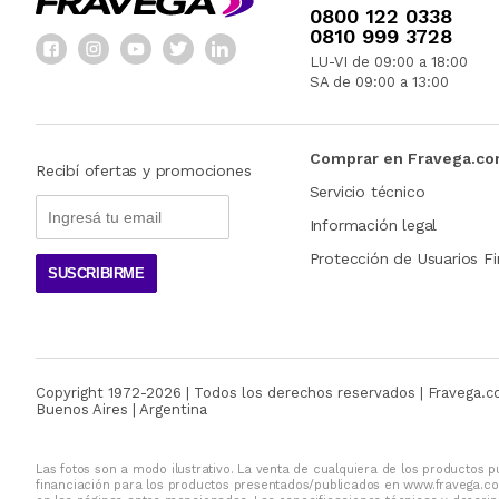
0800 122 0338
Estamos acá para resolver todas tus dudas y brindar
0810 999 3728
LU-VI de 09:00 a 18:00
SA de 09:00 a 13:00
Comprar en Fravega.c
Recibí ofertas y promociones
Servicio técnico
Información legal
Protección de Usuarios Fi
SUSCRIBIRME
Copyright 1972-
2026
| Todos los derechos reservados | Fravega.
Buenos Aires | Argentina
Las fotos son a modo ilustrativo. La venta de cualquiera de los productos pu
financiación para los productos presentados/publicados en www.fravega.co