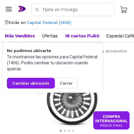
Estás en
Capital Federal
(
1406
)
Más Vendidos
Ofertas
18 cuotas FIJAS
Especial Caf
No pudimos ubicarte
Accesorios para autos y motos
Repuestos y accesorios
Te mostramos las opciones para
Capital Federal
(
1406
). Podés cambiar tu ubicación cuando
quieras.
cambiar ubicación
cerrar