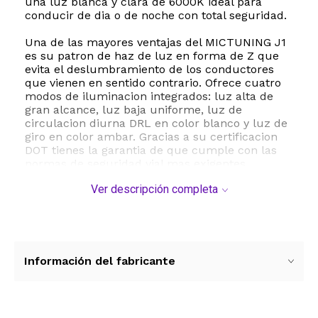
una luz blanca y clara de 6000K ideal para
conducir de dia o de noche con total seguridad.
Una de las mayores ventajas del MICTUNING J1
es su patron de haz de luz en forma de Z que
evita el deslumbramiento de los conductores
que vienen en sentido contrario. Ofrece cuatro
modos de iluminacion integrados: luz alta de
gran alcance, luz baja uniforme, luz de
circulacion diurna DRL en color blanco y luz de
giro en color ambar. Gracias a su certificacion
DOT tienes la garantia de que cumple con las
normas de seguridad vial mas exigentes.
Ver descripción completa
Construido para durar, este faro posee una
carcasa de aluminio de grado aeronautico con
aletas de refrigeracion optimizadas para una
excelente disipacion del calor. Su clasificacion
de impermeabilidad IP67 asegura resistencia
total al agua, polvo y vibraciones, garantizando
Información del fabricante
una vida util de mas de 100000 horas de uso
continuo.
La instalacion es sumamente sencilla gracias a