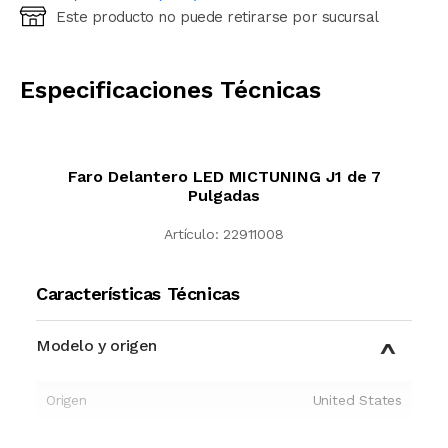
Este producto no puede retirarse por sucursal
Ingresá código postal (sólo números)
CALCULAR
Especificaciones Técnicas
Faro Delantero LED MICTUNING J1 de 7
Pulgadas
Artículo:
22911008
Características Técnicas
Modelo y origen
Origen
United States