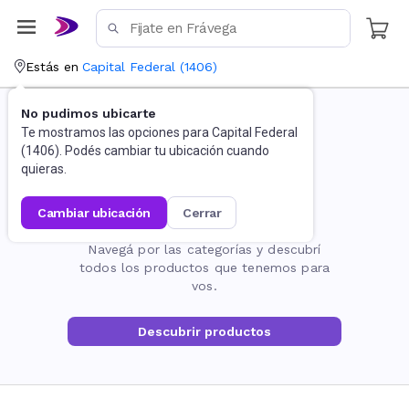
Estás en
Capital Federal
(
1406
)
No pudimos ubicarte
Te mostramos las opciones para
Capital Federal
(
1406
). Podés cambiar tu ubicación cuando
quieras.
cambiar ubicación
cerrar
La página no existe
Navegá por las categorías y descubrí
todos los productos que tenemos para
vos.
Descubrir productos