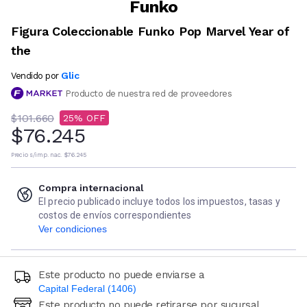
Funko
Figura Coleccionable Funko Pop Marvel Year of
the
Glic
Vendido por
Producto de nuestra red de proveedores
$101.660
25
$76.245
Precio s/imp. nac.
$76.245
Compra internacional
El precio publicado incluye todos los impuestos, tasas y
costos de envíos correspondientes
Ver condiciones
Este producto no puede enviarse a
Capital Federal (1406)
Este producto no puede retirarse por sucursal
Ingresá código postal (sólo números)