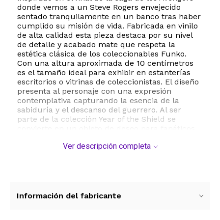
donde vemos a un Steve Rogers envejecido
sentado tranquilamente en un banco tras haber
cumplido su misión de vida. Fabricada en vinilo
de alta calidad esta pieza destaca por su nivel
de detalle y acabado mate que respeta la
estética clásica de los coleccionables Funko.
Con una altura aproximada de 10 centímetros
es el tamaño ideal para exhibir en estanterías
escritorios o vitrinas de coleccionistas. El diseño
presenta al personaje con una expresión
contemplativa capturando la esencia de la
sabiduría y el descanso del guerrero. Al ser
parte de la colección Year of the Shield se
convierte en un objeto de deseo para fanáticos
de los cómics y del universo cinematográfico de
Ver descripción completa
Marvel. El producto viene en su caja original con
ventana transparente lo que permite su
exhibición sin necesidad de abrir el empaque
protegiéndolo del polvo y el desgaste. Es un
regalo perfecto para cumpleaños o para
cualquier entusiasta de las figuras de acción y
Información del fabricante
la cultura pop. Su peso ligero de
aproximadamente 200 gramos y sus