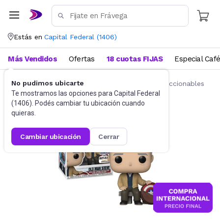
Estás en
Capital Federal
(
1406
)
Más Vendidos
Ofertas
18 cuotas FIJAS
Especial Caf
No pudimos ubicarte
Juguetes y Juegos
Figuras de acción y coleccionables
Te mostramos las opciones para
Capital Federal
(
1406
). Podés cambiar tu ubicación cuando
quieras.
cambiar ubicación
cerrar