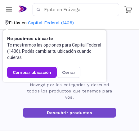
Estás en
Capital Federal
(
1406
)
No pudimos ubicarte
Te mostramos las opciones para
Capital Federal
(
1406
). Podés cambiar tu ubicación cuando
quieras.
cambiar ubicación
cerrar
La página no existe
Navegá por las categorías y descubrí
todos los productos que tenemos para
vos.
Descubrir productos