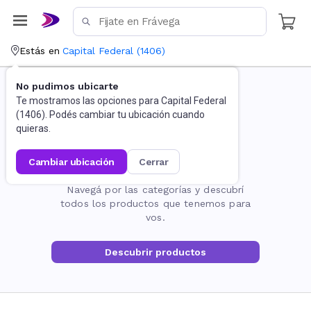
Estás en
Capital Federal
(
1406
)
No pudimos ubicarte
Te mostramos las opciones para
Capital Federal
(
1406
). Podés cambiar tu ubicación cuando
quieras.
cambiar ubicación
cerrar
La página no existe
Navegá por las categorías y descubrí
todos los productos que tenemos para
vos.
Descubrir productos