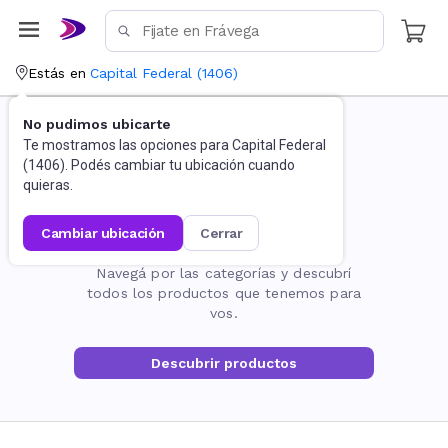
Estás en
Capital Federal
(
1406
)
No pudimos ubicarte
Te mostramos las opciones para
Capital Federal
(
1406
). Podés cambiar tu ubicación cuando
quieras.
cambiar ubicación
cerrar
La página no existe
Navegá por las categorías y descubrí
todos los productos que tenemos para
vos.
Descubrir productos