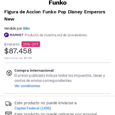
Funko
Figura de Accion Funko Pop Disney Emperors
New
Glic
Vendido por
Producto de nuestra red de proveedores
$116.610
25
$87.458
Precio s/imp. nac.
$87.458
Compra internacional
El precio publicado incluye todos los impuestos, tasas y
costos de envíos correspondientes
Ver condiciones
Este producto no puede enviarse a
Capital Federal (1406)
Este producto no puede retirarse por sucursal
Ingresá código postal (sólo números)