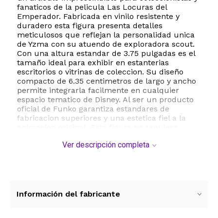
fanaticos de la pelicula Las Locuras del
Emperador. Fabricada en vinilo resistente y
duradero esta figura presenta detalles
meticulosos que reflejan la personalidad unica
de Yzma con su atuendo de exploradora scout.
Con una altura estandar de 3.75 pulgadas es el
tamaño ideal para exhibir en estanterias
escritorios o vitrinas de coleccion. Su diseño
compacto de 6.35 centimetros de largo y ancho
permite integrarla facilmente en cualquier
espacio tematico de Disney. Al ser un producto
oficial de Funko garantiza estandares de
fabricacion superiores y una estetica fiel a la
animacion original. Esta figura no requiere
ensamblaje y es apta para mayores de 3 años
Ver descripción completa
siendo un regalo perfecto tanto para niños como
para adultos entusiastas del universo Disney. La
ligereza del material con un peso aproximado
de 0.14 kilogramos facilita su manejo y
transporte. Añade un toque de nostalgia y
humor a tu coleccion con esta version exclusiva
Información del fabricante
de Yzma que destaca por su originalidad y
acabado profesional. Es una oportunidad unica