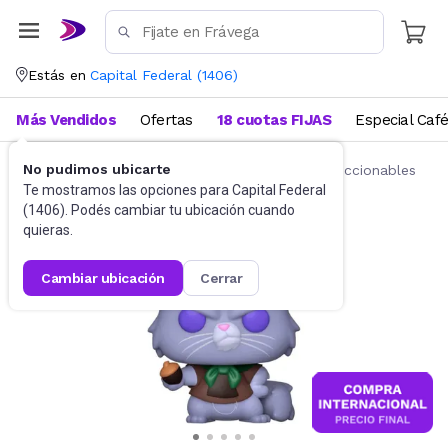
Estás en
Capital Federal
(
1406
)
Más Vendidos
Ofertas
18 cuotas FIJAS
Especial Caf
No pudimos ubicarte
Juguetes y Juegos
Figuras de acción y coleccionables
Te mostramos las opciones para
Capital Federal
(
1406
). Podés cambiar tu ubicación cuando
quieras.
cambiar ubicación
cerrar