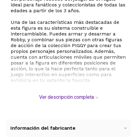
ideal para fanáticos y coleccionistas de todas las
edades a partir de los 3 años.
Una de las características más destacadas de
esta figura es su sistema construible e
intercambiable. Puedes armar y desarmar a
Robby, y combinar sus piezas con otras figuras
de acción de la colección PIGGY para crear tus
propios personajes personalizados. Además,
cuenta con articulaciones móviles que permiten
posar a la figura en diferentes posiciones de
acción, lo que la hace perfecta tanto para el
juego interactivo en superficies como para
exhibirla en tu estantería favorita.
Por si fuera poco, este producto incluye un
Ver descripción completa
código DLC exclusivo para canjear en el juego
virtual. Con este código podrás desbloquear
contenido especial dentro de PIGGY, como
insignias, fichas y aspectos únicos para
personalizar tu experiencia digital. Completa tu
colección de la Serie 2 y disfruta de horas de
Información del fabricante
diversión recreando las misiones más intensas