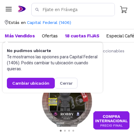
Estás en
Capital Federal
(
1406
)
Más Vendidos
Ofertas
18 cuotas FIJAS
Especial Caf
No pudimos ubicarte
Juguetes y Juegos
Figuras de acción y coleccionables
Te mostramos las opciones para
Capital Federal
(
1406
). Podés cambiar tu ubicación cuando
quieras.
cambiar ubicación
cerrar