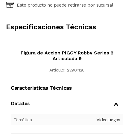
Este producto no puede retirarse por sucursal
Ingresá código postal (sólo números)
CALCULAR
Especificaciones Técnicas
Figura de Accion PIGGY Robby Series 2
Articulada 9
Artículo:
22901120
Características Técnicas
Detalles
Temática
Videojuegos