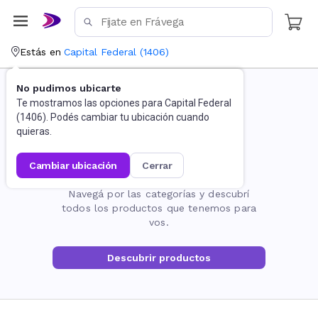
Estás en
Capital Federal
(
1406
)
No pudimos ubicarte
Te mostramos las opciones para
Capital Federal
(
1406
). Podés cambiar tu ubicación cuando
quieras.
cambiar ubicación
cerrar
La página no existe
Navegá por las categorías y descubrí
todos los productos que tenemos para
vos.
Descubrir productos