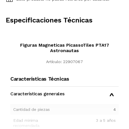
CALCULAR
Especificaciones Técnicas
Figuras Magneticas PicassoTiles PTA17
Astronautas
Artículo:
22907067
Características Técnicas
Características generales
Cantidad de piezas
4
Edad minima
3 a 5 años
recomendada