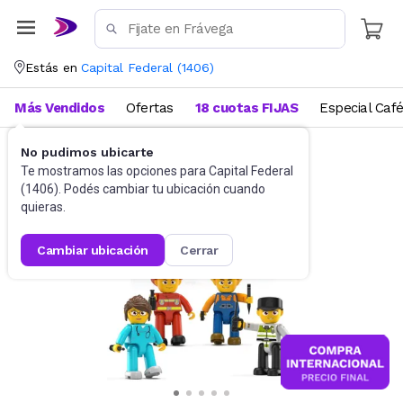
Estás en
Capital Federal
(
1406
)
Más Vendidos
Ofertas
18 cuotas FIJAS
Especial Caf
No pudimos ubicarte
Juguetes y Juegos
Bloques y Construcción
Te mostramos las opciones para
Capital Federal
(
1406
). Podés cambiar tu ubicación cuando
quieras.
cambiar ubicación
cerrar