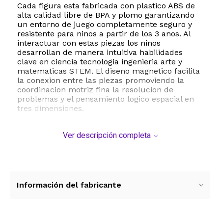
Cada figura esta fabricada con plastico ABS de
alta calidad libre de BPA y plomo garantizando
un entorno de juego completamente seguro y
resistente para ninos a partir de los 3 anos. Al
interactuar con estas piezas los ninos
desarrollan de manera intuitiva habilidades
clave en ciencia tecnologia ingenieria arte y
matematicas STEM. El diseno magnetico facilita
la conexion entre las piezas promoviendo la
coordinacion motriz fina la resolucion de
problemas y el pensamiento logico espacial en
tres dimensiones.
Este set es el complemento ideal para expandir
Ver descripción completa
cualquier coleccion de bloques magneticos
permitiendo crear escenarios espaciales unicos
y fomentando el juego colaborativo. Su tamano
es perfecto para las manos pequenas de los
ninos y no requiere ningun tipo de ensamblaje
previo por lo que la diversion comienza de
Información del fabricante
inmediato.
ESTE PRODUCTO VIENE DE USA DENTRO DEL