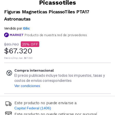
Picassotiles
Figuras Magneticas PicassoTiles PTA17
Astronautas
Glic
Vendido por
Producto de nuestra red de proveedores
$89.760
25
$67.320
Precio s/imp. nac.
$67.320
Compra internacional
El precio publicado incluye todos los impuestos, tasas y
costos de envíos correspondientes
Ver condiciones
Este producto no puede enviarse a
Capital Federal (1406)
Este producto no puede retirarse por sucursal
Ingresá código postal (sólo números)