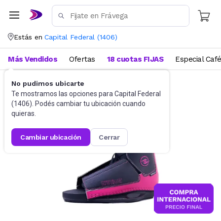
Estás en
Capital Federal
(
1406
)
Más Vendidos
Ofertas
18 cuotas FIJAS
Especial Caf
No pudimos ubicarte
Deportes
Deportes acuáticos
Te mostramos las opciones para
Capital Federal
(
1406
). Podés cambiar tu ubicación cuando
quieras.
cambiar ubicación
cerrar