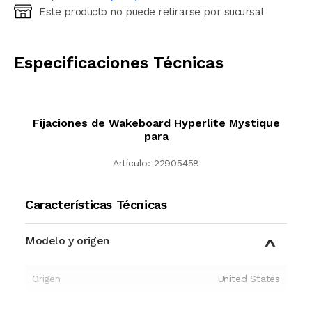
Este producto no puede retirarse por sucursal
Ingresá código postal (sólo números)
CALCULAR
Especificaciones Técnicas
Fijaciones de Wakeboard Hyperlite Mystique
para
Artículo:
22905458
Características Técnicas
Modelo y origen
Origen
United States