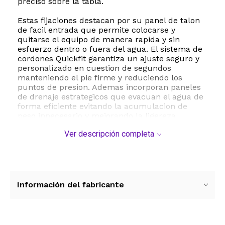
preciso sobre la tabla.
Estas fijaciones destacan por su panel de talon
de facil entrada que permite colocarse y
quitarse el equipo de manera rapida y sin
esfuerzo dentro o fuera del agua. El sistema de
cordones Quickfit garantiza un ajuste seguro y
personalizado en cuestion de segundos
manteniendo el pie firme y reduciendo los
puntos de presion. Ademas incorporan paneles
de drenaje estrategicos que evacuan el agua de
forma eficiente evitando la acumulacion de
peso innecesario y mejorando la ligereza
durante los saltos y maniobras.
Ver descripción completa
Fabricadas con materiales de alta calidad como
el acetato de vinilo de etileno EVA estas
fijaciones ofrecen una excelente amortiguacion
contra los impactos protegiendo tus
articulaciones en cada aterrizaje. Con un peso
Información del fabricante
aproximado de 2.74 kilogramos proporcionan la
robustez necesaria para el uso intensivo en
wakeboard sin comprometer la agilidad. Su
diseño ergonomico y flexible asegura una