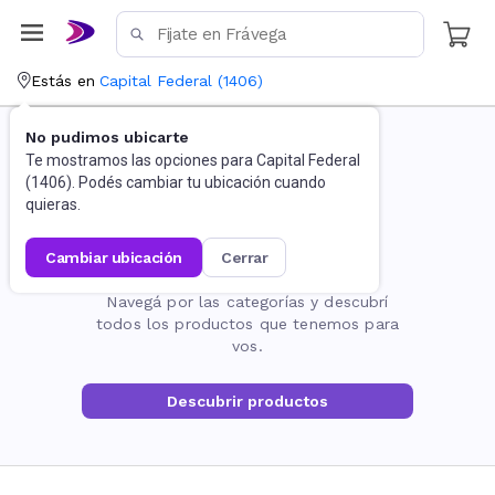
Estás en
Capital Federal
(
1406
)
No pudimos ubicarte
Te mostramos las opciones para
Capital Federal
(
1406
). Podés cambiar tu ubicación cuando
quieras.
cambiar ubicación
cerrar
La página no existe
Navegá por las categorías y descubrí
todos los productos que tenemos para
vos.
Descubrir productos