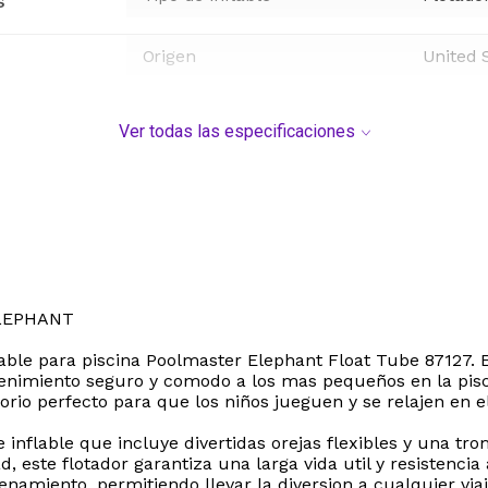
s
Origen
United 
Ver todas las especificaciones
ELEPHANT
flable para piscina Poolmaster Elephant Float Tube 87127. 
enimiento seguro y comodo a los mas pequeños en la pisc
orio perfecto para que los niños jueguen y se relajen en e
inflable que incluye divertidas orejas flexibles y una tr
d, este flotador garantiza una larga vida util y resistencia
namiento, permitiendo llevar la diversion a cualquier viaj