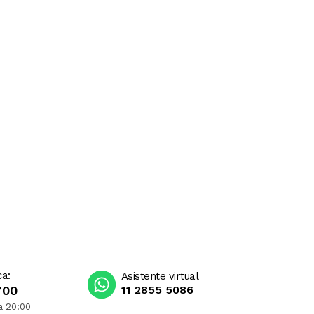
ca:
Asistente virtual
700
11 2855 5086
a 20:00