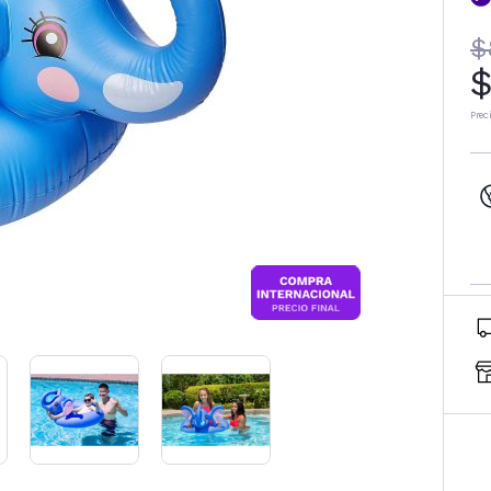
$
$
Prec