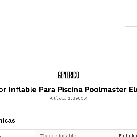
or Inflable Para Piscina Poolmaster E
Artículo:
22898051
nicas
Tipo de inflable
Flotado