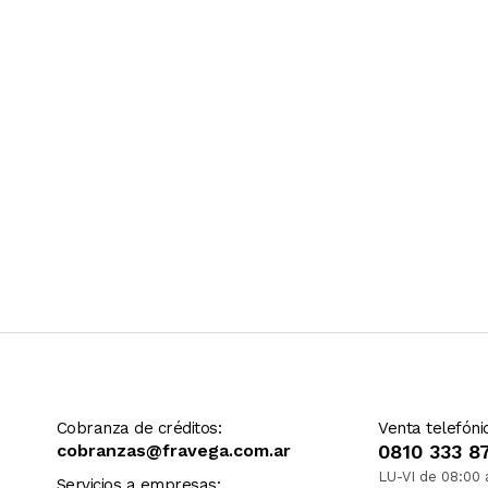
Ver más contenido
Cobranza de créditos:
Venta telefóni
cobranzas@fravega.com.ar
0810 333 8
LU-VI de 08:00 
Servicios a empresas: