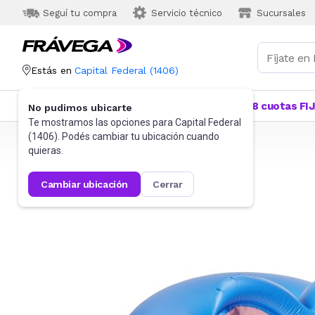
Seguí tu compra
Servicio técnico
Sucursales
Estás en
Capital Federal
(
1406
)
Categorías
Más Vendidos
Ofertas
18 cuotas FI
No pudimos ubicarte
Te mostramos las opciones para
Capital Federal
(
1406
). Podés cambiar tu ubicación cuando
Frávega
Jardín
Piletas y piscinas
Inflables
quieras.
cambiar ubicación
cerrar