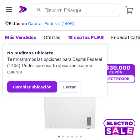
Estás en
Capital Federal
(
1406
)
Más Vendidos
Ofertas
18 cuotas FIJAS
Especial Caf
No pudimos ubicarte
Heladeras, Freezers y Cavas
Freezers
Te mostramos las opciones para
Capital Federal
(
1406
). Podés cambiar tu ubicación cuando
quieras.
cambiar ubicación
cerrar