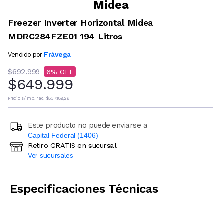
Midea
Freezer Inverter Horizontal Midea
MDRC284FZE01 194 Litros
Frávega
Vendido por
$692.999
6
$649.999
Precio s/imp. nac.
$537.189,26
Este producto no puede enviarse a
Capital Federal (1406)
Retiro GRATIS en sucursal
Ingresá código postal (sólo números)
Ver sucursales
CALCULAR
Especificaciones Técnicas