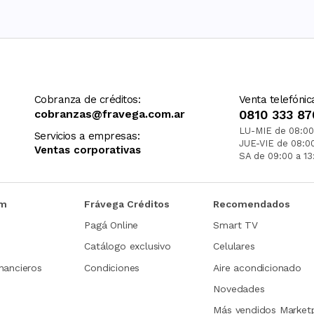
Cobranza de créditos:
Venta telefónic
cobranzas@fravega.com.ar
0810 333 87
LU-MIE de 08:00
Servicios a empresas:
JUE-VIE de 08:0
Ventas corporativas
SA de 09:00 a 13
om
Frávega Créditos
Recomendados
Pagá Online
Smart TV
Catálogo exclusivo
Celulares
nancieros
Condiciones
Aire acondicionado
Novedades
Más vendidos Market