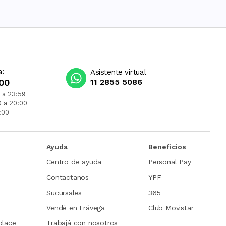
a:
Asistente virtual
00
11 2855 5086
 a 23:59
0 a 20:00
:00
Ayuda
Beneficios
Centro de ayuda
Personal Pay
Contactanos
YPF
Sucursales
365
Vendé en Frávega
Club Movistar
place
Trabajá con nosotros