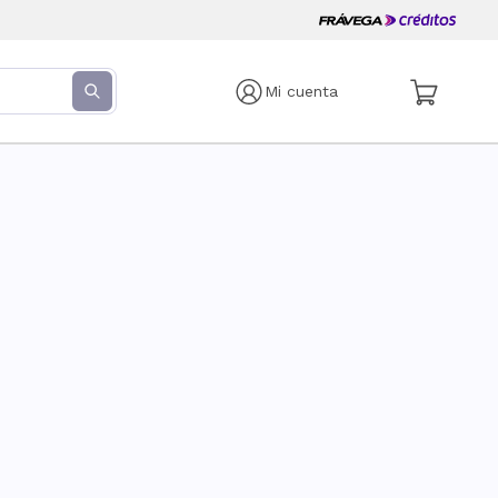
Mi cuenta
s