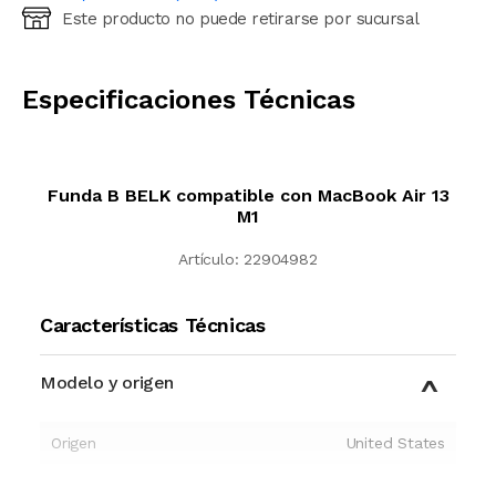
Este producto no puede retirarse por sucursal
Ingresá código postal (sólo números)
CALCULAR
Especificaciones Técnicas
Funda B BELK compatible con MacBook Air 13
M1
Artículo:
22904982
Características Técnicas
Modelo y origen
Origen
United States