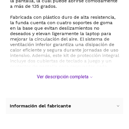
la pantalla, la cual puede abrirse cómodamente
a más de 135 grados.
Fabricada con plástico duro de alta resistencia,
la funda cuenta con cuatro soportes de goma
en la base que evitan deslizamientos no
deseados y elevan ligeramente la laptop para
mejorar la circulación del aire. El sistema de
ventilación inferior garantiza una disipación de
calor eficiente y segura durante jornadas de uso
intensivo. Además, este kit de protección integral
incluye dos cubiertas de teclado a juego y un
protector de pantalla para resguardar cada
rincón de tu equipo.
Ver descripción completa
Esta funda es compatible exclusivamente con
los modelos de MacBook Air de 13 pulgadas
lanzados entre 2018 y 2022 que cuentan con
pantalla Retina y Touch ID, específicamente los
números de modelo M1 A2337, A2179 y A1932.
Información del fabricante
Con un peso ligero de solo 280 gramos y
dimensiones precisas de 30.4 x 20.3 x 1.2
centímetros, es el accesorio ideal para
transportar tu laptop con total tranquilidad y