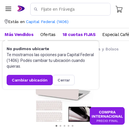
Estás en
Capital Federal
(
1406
)
Más Vendidos
Ofertas
18 cuotas FIJAS
Especial Caf
No pudimos ubicarte
Accesorios de Informática
Fundas, Estuches y Bolsos
Te mostramos las opciones para
Capital Federal
(
1406
). Podés cambiar tu ubicación cuando
quieras.
cambiar ubicación
cerrar