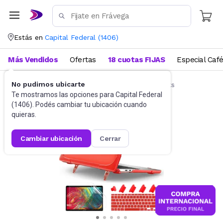
Estás en
Capital Federal
(
1406
)
Más Vendidos
Ofertas
18 cuotas FIJAS
Especial Caf
No pudimos ubicarte
Accesorios de Informática
Funda Notebooks
Te mostramos las opciones para
Capital Federal
(
1406
). Podés cambiar tu ubicación cuando
quieras.
cambiar ubicación
cerrar