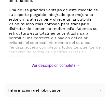
de tu laptop.
Una de las grandes ventajas de este modelo es
su soporte plegable integrado que mejora la
ergonomia al escribir y ofrece un angulo de
vision mucho mas comodo para trabajar o
disfrutar de contenido multimedia. Ademas su
estructura esta totalmente ventilada para
permitir una correcta disipacion del calor
evitando el sobrecalentamiento del equipo.
Tendras acceso completo a todos los puertos de
conexion de forma que podras cargar tu
MacBook o conectar tus auriculares sin
necesidad de retirar la funda.
Ver descripción completa
El paquete de proteccion es sumamente
completo e incluye una funda rigida de alta
resistencia una cubierta de teclado a juego para
evitar el desgaste de las teclas un protector de
pantalla contra rayones y un juego de tapones
Información del fabricante
antipolvo para los puertos. Su instalacion es
sumamente sencilla gracias al sistema de clip
que permite colocarla y quitarla de forma
segura sin riesgo de dañar tu computadora.