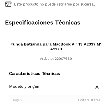
Este producto no puede retirarse por sucursal
Ingresá código postal (sólo números)
CALCULAR
Especificaciones Técnicas
Funda Batianda para MacBook Air 13 A2337 M1
A2179
Artículo:
22907669
Características Técnicas
Modelo y origen
Origen
United States