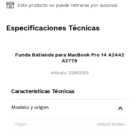
Este producto no puede retirarse por sucursal
Ingresá código postal (sólo números)
CALCULAR
Especificaciones Técnicas
Funda Batianda para MacBook Pro 14 A2442
A2779
Artículo:
22903352
Características Técnicas
Modelo y origen
Origen
United States