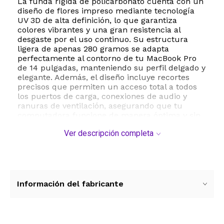
La funda rígida de policarbonato cuenta con un
diseño de flores impreso mediante tecnología
UV 3D de alta definición, lo que garantiza
colores vibrantes y una gran resistencia al
desgaste por el uso continuo. Su estructura
ligera de apenas 280 gramos se adapta
perfectamente al contorno de tu MacBook Pro
de 14 pulgadas, manteniendo su perfil delgado y
elegante. Además, el diseño incluye recortes
precisos que permiten un acceso total a todos
los puertos de carga, conexiones de audio y
ranuras de ventilación, asegurando que tu
computadora funcione de manera óptima y sin
sobrecalentamientos.
Ver descripción completa
Este kit de protección completa no solo incluye
la carcasa rígida superior e inferior, sino que
también viene acompañado de un protector de
pantalla transparente y una cubierta de teclado
ultra delgada para evitar la acumulación de
Información del fabricante
polvo y posibles derrames accidentales de
líquidos. Su instalación es sumamente sencilla
gracias al sistema de ajuste a presión,
permitiendo colocar y retirar la funda en pocos