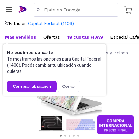
Estás en
Capital Federal
(
1406
)
Más Vendidos
Ofertas
18 cuotas FIJAS
Especial Caf
No pudimos ubicarte
Accesorios de Informática
Fundas, Estuches y Bolsos
Te mostramos las opciones para
Capital Federal
(
1406
). Podés cambiar tu ubicación cuando
quieras.
cambiar ubicación
cerrar