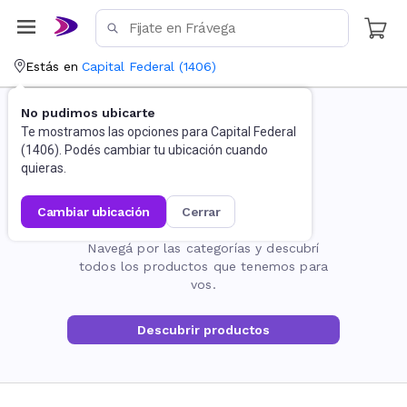
Estás en
Capital Federal
(
1406
)
No pudimos ubicarte
Te mostramos las opciones para
Capital Federal
(
1406
). Podés cambiar tu ubicación cuando
quieras.
cambiar ubicación
cerrar
La página no existe
Navegá por las categorías y descubrí
todos los productos que tenemos para
vos.
Descubrir productos