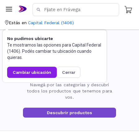
Estás en
Capital Federal
(
1406
)
No pudimos ubicarte
Te mostramos las opciones para
Capital Federal
(
1406
). Podés cambiar tu ubicación cuando
quieras.
cambiar ubicación
cerrar
La página no existe
Navegá por las categorías y descubrí
todos los productos que tenemos para
vos.
Descubrir productos