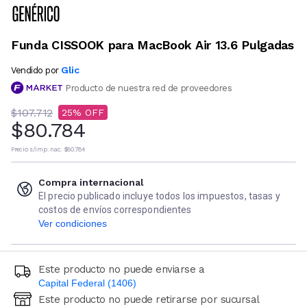
Funda CISSOOK para MacBook Air 13.6 Pulgadas
Glic
Vendido por
Producto de nuestra red de proveedores
$107.712
25
$80.784
Precio s/imp. nac.
$80.784
Compra internacional
El precio publicado incluye todos los impuestos, tasas y
costos de envíos correspondientes
Ver condiciones
Este producto no puede enviarse a
Capital Federal (1406)
Este producto no puede retirarse por sucursal
Ingresá código postal (sólo números)