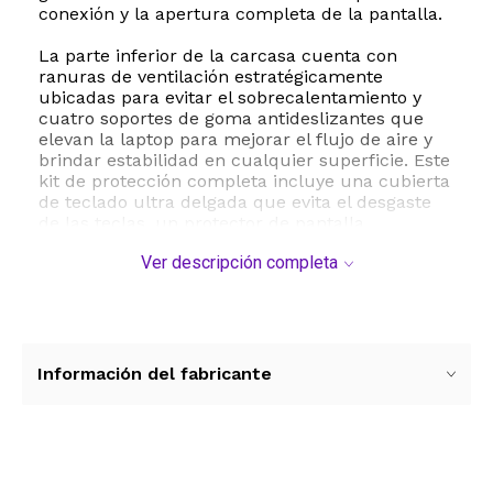
conexión y la apertura completa de la pantalla.
La parte inferior de la carcasa cuenta con
ranuras de ventilación estratégicamente
ubicadas para evitar el sobrecalentamiento y
cuatro soportes de goma antideslizantes que
elevan la laptop para mejorar el flujo de aire y
brindar estabilidad en cualquier superficie. Este
kit de protección completa incluye una cubierta
de teclado ultra delgada que evita el desgaste
de las teclas, un protector de pantalla
transparente para prevenir rayaduras, un
Ver descripción completa
protector para la cámara web que resguarda tu
privacidad y un práctico adaptador USB C a USB
para conectar tus periféricos tradicionales. Es la
solución ideal para estudiantes y profesionales
que buscan mantener su equipo impecable en
el día a día.
Información del fabricante
ESTE PRODUCTO VIENE DE USA DENTRO DEL
MARCO DEL SERVICIO "PUERTA A PUERTA" QUE
RIGE PARA LOS ENVíOS POSTALES
INTERNACIONALES.
Ver más contenido