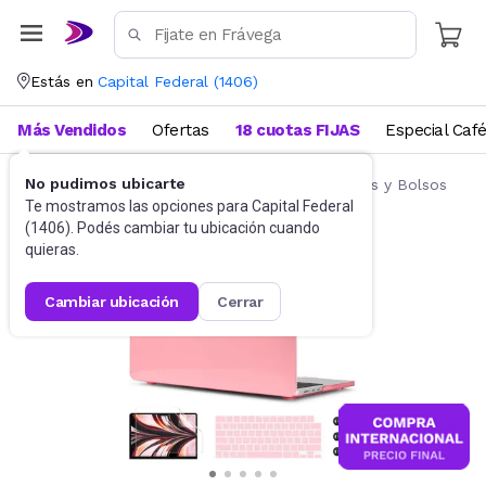
Estás en
Capital Federal
(
1406
)
Más Vendidos
Ofertas
18 cuotas FIJAS
Especial Caf
No pudimos ubicarte
Accesorios de Informática
Fundas, Estuches y Bolsos
Te mostramos las opciones para
Capital Federal
(
1406
). Podés cambiar tu ubicación cuando
quieras.
cambiar ubicación
cerrar