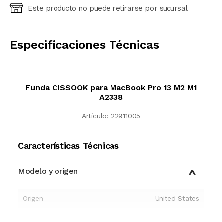
Este producto no puede retirarse por sucursal
Ingresá código postal (sólo números)
CALCULAR
Especificaciones Técnicas
Funda CISSOOK para MacBook Pro 13 M2 M1
A2338
Artículo:
22911005
Características Técnicas
Modelo y origen
Origen
United States