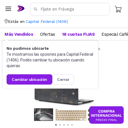
Estás en
Capital Federal
(
1406
)
Más Vendidos
Ofertas
18 cuotas FIJAS
Especial Caf
No pudimos ubicarte
Accesorios de Informática
Funda Notebooks
Te mostramos las opciones para
Capital Federal
(
1406
). Podés cambiar tu ubicación cuando
quieras.
cambiar ubicación
cerrar