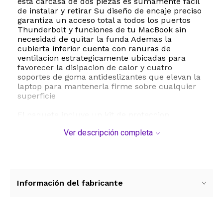
esta carcasa de dos piezas es sumamente facil
de instalar y retirar Su diseño de encaje preciso
garantiza un acceso total a todos los puertos
Thunderbolt y funciones de tu MacBook sin
necesidad de quitar la funda Ademas la
cubierta inferior cuenta con ranuras de
ventilacion estrategicamente ubicadas para
favorecer la disipacion de calor y cuatro
soportes de goma antideslizantes que elevan la
laptop para mantenerla firme sobre cualquier
superficie
El paquete incluye un kit de proteccion
completo una funda rigida para la carcasa un
Ver descripción completa
protector de teclado con distribucion de teclas
estadounidense un protector de pantalla
transparente y una cubierta deslizable para la
camara web que resguarda tu privacidad Con
este conjunto mantendras tu equipo a salvo de
rayones suciedad derrames accidentales y
Información del fabricante
huellas dactilares conservando su valor y
aspecto original por mucho mas tiempo
ESTE PRODUCTO VIENE DE USA DENTRO DEL