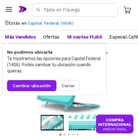
Estás en
Capital Federal
(
1406
)
Más Vendidos
Ofertas
18 cuotas FIJAS
Especial Caf
No pudimos ubicarte
Accesorios de Informática
Funda Notebooks
Te mostramos las opciones para
Capital Federal
(
1406
). Podés cambiar tu ubicación cuando
quieras.
cambiar ubicación
cerrar