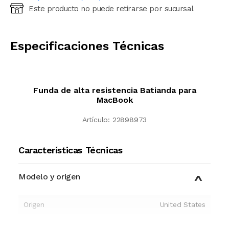
Este producto no puede retirarse por sucursal
Ingresá código postal (sólo números)
CALCULAR
Especificaciones Técnicas
Funda de alta resistencia Batianda para
MacBook
Artículo:
22898973
Características Técnicas
Modelo y origen
Origen
United States