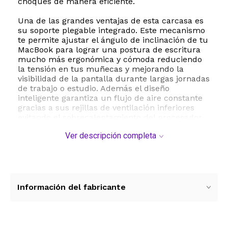
choques de manera eficiente.
Una de las grandes ventajas de esta carcasa es
su soporte plegable integrado. Este mecanismo
te permite ajustar el ángulo de inclinación de tu
MacBook para lograr una postura de escritura
mucho más ergonómica y cómoda reduciendo
la tensión en tus muñecas y mejorando la
visibilidad de la pantalla durante largas jornadas
de trabajo o estudio. Además el diseño
inteligente garantiza un flujo de aire constante
gracias a sus rejillas de ventilación inferiores
evitando el sobrecalentamiento del procesador.
Ver descripción completa
La instalación es sumamente sencilla gracias a
su sistema de clip que se ajusta a la perfección
sin riesgo de dañar los bordes de tu laptop.
Tendrás acceso total a todos los puertos de
conexión USB C y al conector de auriculares por
lo que no necesitarás retirar la funda para
Información del fabricante
cargar el dispositivo o transferir archivos. El
paquete completo incluye una funda rígida de
alta resistencia un protector de teclado en
español un protector de pantalla transparente y