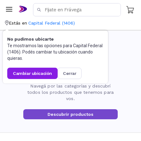
Estás en
Capital Federal
(
1406
)
No pudimos ubicarte
Te mostramos las opciones para
Capital Federal
(
1406
). Podés cambiar tu ubicación cuando
quieras.
cambiar ubicación
cerrar
La página no existe
Navegá por las categorías y descubrí
todos los productos que tenemos para
vos.
Descubrir productos