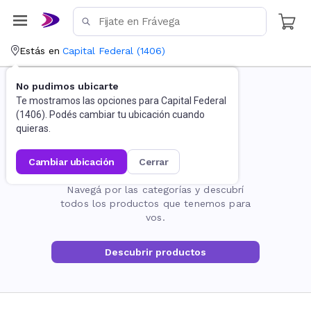
Estás en
Capital Federal
(
1406
)
No pudimos ubicarte
Te mostramos las opciones para
Capital Federal
(
1406
). Podés cambiar tu ubicación cuando
quieras.
cambiar ubicación
cerrar
La página no existe
Navegá por las categorías y descubrí
todos los productos que tenemos para
vos.
Descubrir productos