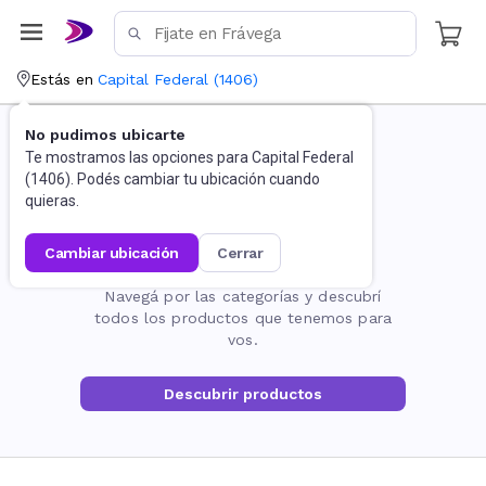
Estás en
Capital Federal
(
1406
)
No pudimos ubicarte
Te mostramos las opciones para
Capital Federal
(
1406
). Podés cambiar tu ubicación cuando
quieras.
cambiar ubicación
cerrar
La página no existe
Navegá por las categorías y descubrí
todos los productos que tenemos para
vos.
Descubrir productos