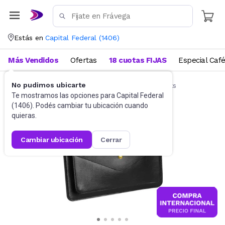
Estás en
Capital Federal
(
1406
)
Más Vendidos
Ofertas
18 cuotas FIJAS
Especial Caf
No pudimos ubicarte
Accesorios de Informática
Funda Notebooks
Te mostramos las opciones para
Capital Federal
(
1406
). Podés cambiar tu ubicación cuando
quieras.
cambiar ubicación
cerrar