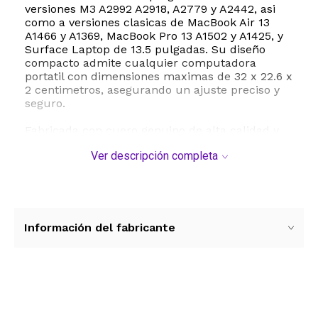
versiones M3 A2992 A2918, A2779 y A2442, asi
como a versiones clasicas de MacBook Air 13
A1466 y A1369, MacBook Pro 13 A1502 y A1425, y
Surface Laptop de 13.5 pulgadas. Su diseño
compacto admite cualquier computadora
portatil con dimensiones maximas de 32 x 22.6 x
2 centimetros, asegurando un ajuste preciso y
seguro.
Fabricada con cuero genuino de alta calidad y
un reverso de textura suave, esta funda actua
Ver descripción completa
como un escudo eficaz contra arañazos, polvo,
salpicaduras de agua y cafe. Cuenta con un
sistema de cierre magnetico de alta resistencia
que previene caidas accidentales y permite un
acceso rapido y comodo a tu computadora.
Ademas, incluye una practica bolsa
Información del fabricante
organizadora independiente para transportar de
forma ordenada el cargador, cables, mouse y
otros accesorios esenciales sin generar bultos
innecesarios.
Ver más contenido
Su perfil ultra delgado y ligero de apenas 500