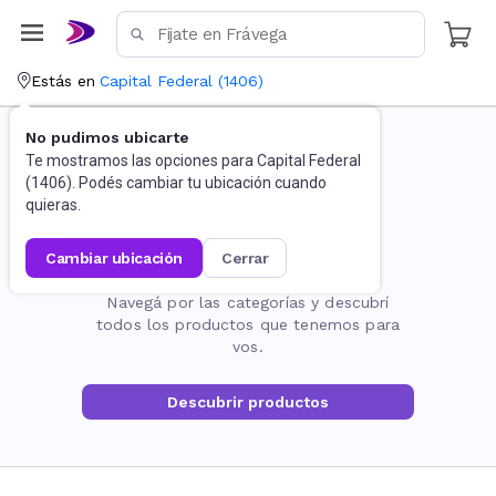
Estás en
Capital Federal
(
1406
)
No pudimos ubicarte
Te mostramos las opciones para
Capital Federal
(
1406
). Podés cambiar tu ubicación cuando
quieras.
cambiar ubicación
cerrar
La página no existe
Navegá por las categorías y descubrí
todos los productos que tenemos para
vos.
Descubrir productos