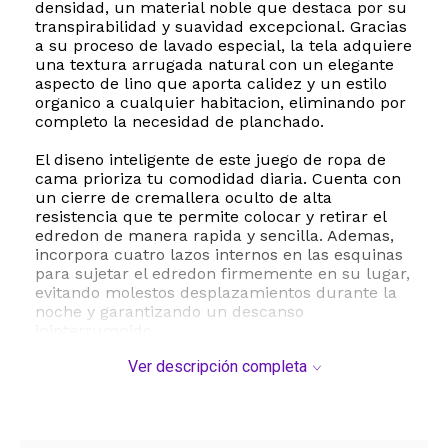
densidad, un material noble que destaca por su
transpirabilidad y suavidad excepcional. Gracias
a su proceso de lavado especial, la tela adquiere
una textura arrugada natural con un elegante
aspecto de lino que aporta calidez y un estilo
organico a cualquier habitacion, eliminando por
completo la necesidad de planchado.
El diseno inteligente de este juego de ropa de
cama prioriza tu comodidad diaria. Cuenta con
un cierre de cremallera oculto de alta
resistencia que te permite colocar y retirar el
edredon de manera rapida y sencilla. Ademas,
incorpora cuatro lazos internos en las esquinas
para sujetar el edredon firmemente en su lugar,
evitando molestos desplazamientos durante la
noche y garantizando un descanso
ininterrumpido.
Ver descripción completa
Este juego de 3 piezas incluye una funda de
edredon de generosas dimensiones de 108 por
98 pulgadas y dos fundas de almohada de 20
por 36 pulgadas. Su mantenimiento es
sumamente sencillo, ya que es apto para lavado