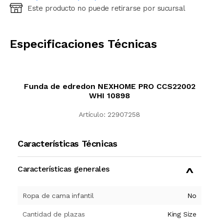
Este producto no puede retirarse por sucursal
Ingresá código postal (sólo números)
CALCULAR
Especificaciones Técnicas
Funda de edredon NEXHOME PRO CCS22002
WHI 10898
Artículo:
22907258
Características Técnicas
Características generales
Ropa de cama infantil
No
Cantidad de plazas
King Size