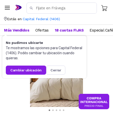
Estás en
Capital Federal
(
1406
)
Más Vendidos
Ofertas
18 cuotas FIJAS
Especial Caf
No pudimos ubicarte
Ropa de cama
Edredones
Te mostramos las opciones para
Capital Federal
(
1406
). Podés cambiar tu ubicación cuando
quieras.
cambiar ubicación
cerrar