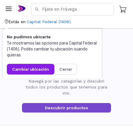
Estás en
Capital Federal
(
1406
)
No pudimos ubicarte
Te mostramos las opciones para
Capital Federal
(
1406
). Podés cambiar tu ubicación cuando
quieras.
cambiar ubicación
cerrar
La página no existe
Navegá por las categorías y descubrí
todos los productos que tenemos para
vos.
Descubrir productos