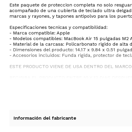
Este paquete de proteccion completa no solo resguard
acompañado de una cubierta de teclado ultra delgada q
marcas y rayones, y tapones antipolvo para los puer
Especificaciones tecnicas y compatibilidad:
- Marca compatible: Apple
- Modelos compatibles: MacBook Air 15 pulgadas M2 A
- Material de la carcasa: Policarbonato rigido de alta
- Dimensiones del producto: 14.17 x 9.84 x 0.51 pulga
- Accesorios incluidos: Funda rigida, protector de tec
ESTE PRODUCTO VIENE DE USA DENTRO DEL MARCO 
RECIBIRA EL PRODUCTO ENTRE 10 Y 12 DIAS DESPUE
Información del fabricante