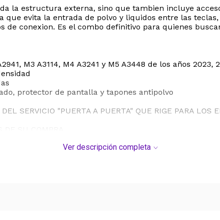
a la estructura externa, sino que tambien incluye accesor
ue evita la entrada de polvo y liquidos entre las teclas,
tos de conexion. Es el combo definitivo para quienes bus
2941, M3 A3114, M4 A3241 y M5 A3448 de los años 2023, 2
 densidad
das
lado, protector de pantalla y tapones antipolvo
DEL SERVICIO "PUERTA A PUERTA" QUE RIGE PARA LOS 
S DE SU COMPRA.
Ver descripción completa