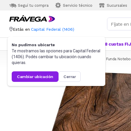
Seguí tu compra
Servicio técnico
Sucursales
Estás en
Capital Federal
(
1406
)
Categorías
Más Vendidos
Ofertas
18 cuotas FI
No pudimos ubicarte
Te mostramos las opciones para
Capital Federal
(
1406
). Podés cambiar tu ubicación cuando
Frávega
Informática
Accesorios de Informática
Funda Notebo
quieras.
cambiar ubicación
cerrar