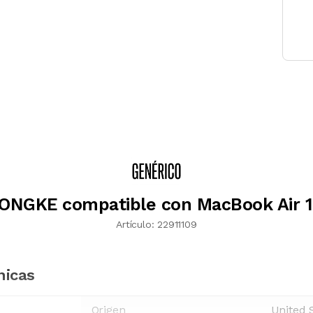
ONGKE compatible con MacBook Air 
Artículo:
22911109
nicas
Origen
United 