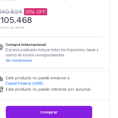
140.624
25
105.468
io s/imp. nac.
$105.468
Compra internacional
El precio publicado incluye todos los impuestos, tasas y
costos de envíos correspondientes
Ver condiciones
Este producto no puede enviarse a
Capital Federal (1406)
Este producto no puede retirarse por sucursal
Ingresá código postal (sólo números)
CALCULAR
Comprar