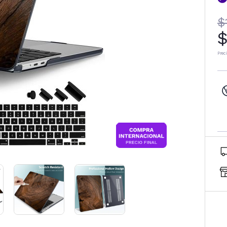
$
$
Prec