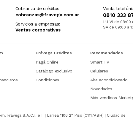
Cobranza de créditos:
Venta telefóni
cobranzas@fravega.com.ar
0810 333 8
LU-VI de 08:00 
Servicios a empresas:
SA de 09:00 a 1
Ventas corporativas
om
Frávega Créditos
Recomendados
Pagá Online
Smart TV
Catálogo exclusivo
Celulares
nancieros
Condiciones
Aire acondicionado
Novedades
Más vendidos Market
com.
Frávega S.A.C.I. e I. | Larrea 1106 2° Piso (C1117ABH) | Ciudad de